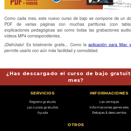
Como cada mes, este nuevo curso de bajo se compone de un d
PDF de varias páginas con muchas partituras (con tabla
explicaciones pedagógicas así como todas las grabaciones aud
vídeos MP4 correspondientes.
¡Disfrútalo! Es totalmente gratis... Como la
aplicación para Mac 
permite usarlo con aún más facilidad y comodidad.
¿Has descargado el curso de bajo gratuit
mes?
SERVICIOS
INFORMACIONES
Registro gratuito
Las ventajas
Los cursos gratuitos
Informaciones generales
Ayuda
Rebajas & descuentos
OTROS