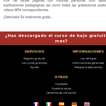
PDF de varias páginas con muchas partituras (con tabla
explicaciones pedagógicas así como todas las grabaciones aud
vídeos MP4 correspondientes.
¡Disfrútalo! Es totalmente gratis...
¿Has descargado el curso de bajo gratuit
mes?
SERVICIOS
INFORMACIONES
Registro gratuito
Las ventajas
Los cursos gratuitos
Informaciones generales
Ayuda
Rebajas & descuentos
OTROS
Facebook
Nuestros socios
Derechos de utilización