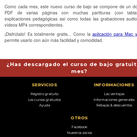
Como cada mes, este nuevo curso de bajo se compone de un d
PDF de varias páginas con muchas partituras (con tabla
explicaciones pedagógicas así como todas las grabaciones aud
vídeos MP4 correspondientes.
¡Disfrútalo! Es totalmente gratis... Como la
aplicación para Mac 
permite usarlo con aún más facilidad y comodidad.
¿Has descargado el curso de bajo gratuit
mes?
SERVICIOS
INFORMACIONES
Registro gratuito
Las ventajas
Los cursos gratuitos
Informaciones generales
Ayuda
Rebajas & descuentos
OTROS
Facebook
Nuestros socios