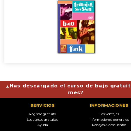
¿Has descargado el curso de bajo gratuit
mes?
SERVICIOS
INFORMACIONES
Registro gratuito
Las ventajas
Los cursos gratuitos
Informaciones generales
Ayuda
Rebajas & descuentos