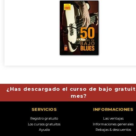
¿Has descargado el curso de bajo gratuit
mes?
SERVICIOS
INFORMACIONES
Registro gratuito
Las ventajas
Los cursos gratuitos
Informaciones generales
Ayuda
Rebajas & descuentos