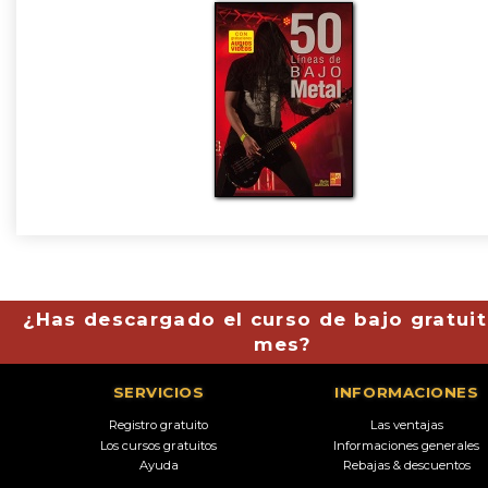
¿Has descargado el curso de bajo gratuit
mes?
SERVICIOS
INFORMACIONES
Registro gratuito
Las ventajas
Los cursos gratuitos
Informaciones generales
Ayuda
Rebajas & descuentos