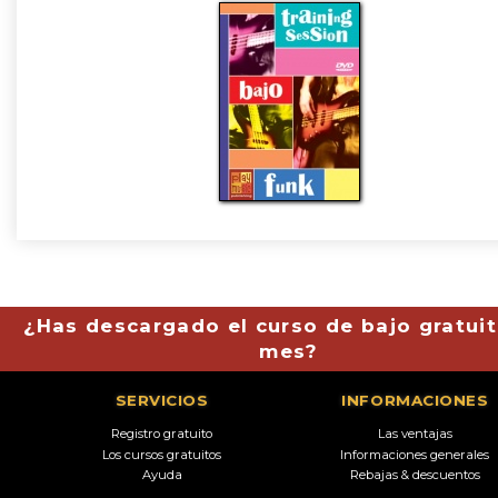
¿Has descargado el curso de bajo gratuit
mes?
SERVICIOS
INFORMACIONES
Registro gratuito
Las ventajas
Los cursos gratuitos
Informaciones generales
Ayuda
Rebajas & descuentos