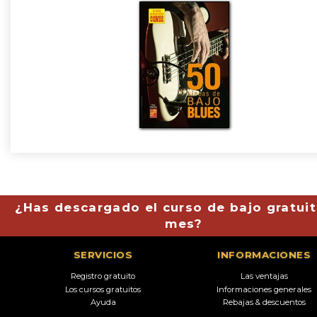
¿Has descargado el curso de bajo gratuit
mes?
SERVICIOS
INFORMACIONES
Registro gratuito
Las ventajas
Los cursos gratuitos
Informaciones generales
Ayuda
Rebajas & descuentos