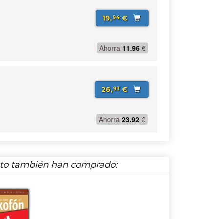
19,
€
94
Ahorra
11.96
€
26,
€
93
Ahorra
23.92
€
cto también han comprado: