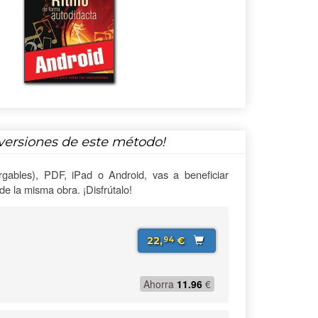
versiones de este método!
gables), PDF, iPad o Android, vas a beneficiar
e la misma obra. ¡Disfrútalo!
22,
€
94
Ahorra
11.96
€