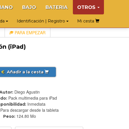
IANO
BAJO
BATERIA
OTROS
uda
Identificación | Registro
Mi cesta
PARA EMPEZAR
ón (iPad)
€
Añadir a la cesta
5
Diego Agustin
Autor:
Pack multimedia para iPad
do:
Inmediata
sponibilidad:
Para descargar desde la tableta
124.80 Mo
Peso: