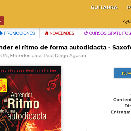
GUITARRA
P
Ay
PROMOCIONES
NOVEDADES
CURSOS GRATUITOS
nder el ritmo de forma autodidacta - Saxof
N, Métodos para iPad, Diego Agustin
15,
9
Conteni
Di
Entrega: