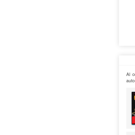
Al c
auto