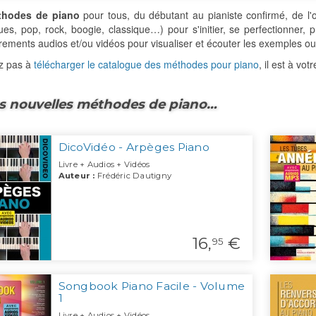
thodes de piano
pour tous, du débutant au pianiste confirmé, de l'o
lues, pop, rock, boogie, classique…) pour s'initier, se perfectionner, 
rements audios et/ou vidéos pour visualiser et écouter les exemples ou
ez pas à
télécharger le catalogue des méthodes pour piano
, il est à vot
s nouvelles méthodes de piano…
DicoVidéo - Arpèges Piano
Livre + Audios + Vidéos
Auteur :
Frédéric Dautigny
16,
€
95
Songbook Piano Facile - Volume
1
Livre + Audios + Vidéos