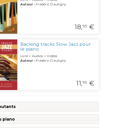
Auteur :
Frédéric Dautigny
18,
€
95
Backing tracks Slow Jazz pour
le piano
Livre + Audios + Vidéos
Auteur :
Frédéric Dautigny
11,
€
95
butants
u piano