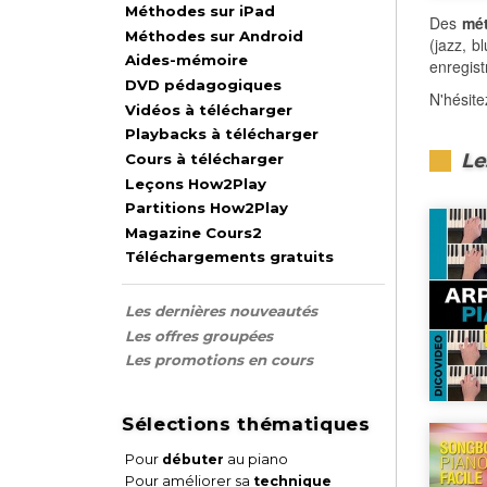
Méthodes sur iPad
Des
mé
Méthodes sur Android
(jazz, b
Aides-mémoire
enregist
DVD pédagogiques
N'hésit
Vidéos à télécharger
Playbacks à télécharger
Le
Cours à télécharger
Leçons How2Play
Partitions How2Play
Magazine Cours2
Téléchargements gratuits
Les dernières nouveautés
Les offres groupées
Les promotions en cours
Sélections thématiques
Pour
débuter
au piano
Pour améliorer sa
technique