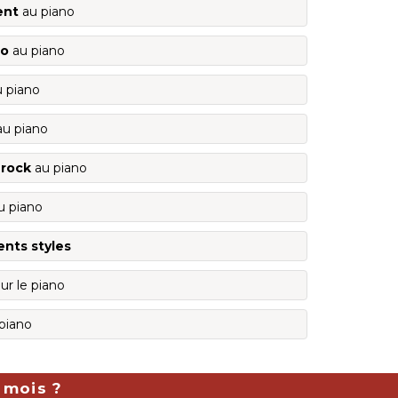
ent
au piano
lo
au piano
 piano
u piano
 rock
au piano
u piano
ents styles
ur le piano
piano
 mois ?