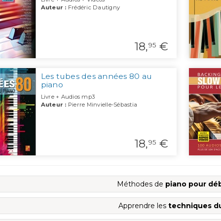
Auteur :
Frédéric Dautigny
18,
€
95
Les tubes des années 80 au
piano
Livre + Audios mp3
Auteur :
Pierre Minvielle-Sébastia
18,
€
95
Méthodes de
piano pour dé
Apprendre les
techniques d