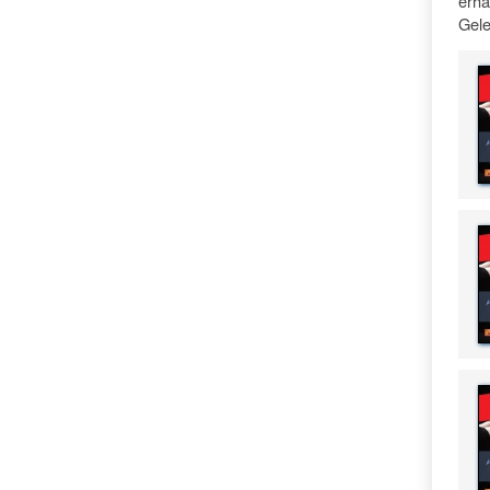
erha
Gele