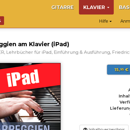
GITARRE
KLAVIER
BAS
Hilfe
Anme
ggien am Klavier (iPad)
R, Lehrbücher für iPad, Einführung & Ausführung, Friedric
15,
€
95
Inhal
Verf
Lieferun
Inhaltsverzeichnis