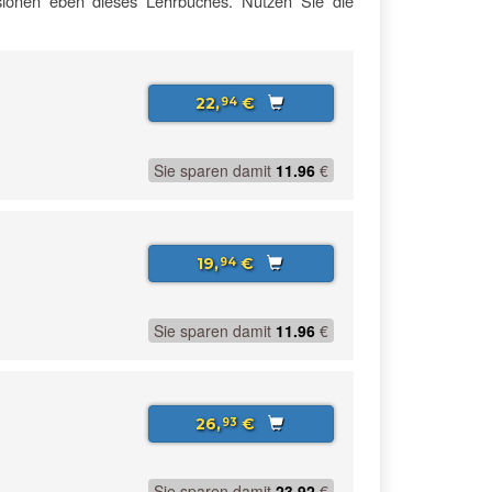
rsionen eben dieses Lehrbuches. Nutzen Sie die
22,
€
94
Sie sparen damit
11.96
€
19,
€
94
Sie sparen damit
11.96
€
26,
€
93
Sie sparen damit
23.92
€