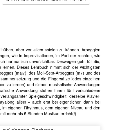
einüben, aber vor allem spielen zu können. Arpeggien
tungen, wie in Improvisationen, im Part der rechten, wie
auch harmonisch unverzichtbar. Deswegen geht für Sie,
u lernen. Dieses Lehrbuch nimmt sich der wichtigsten
peggios (maj7), des Moll-Sept-Arpeggios (m7) und des
usammensetzung und die Fingersätze jedes einzelnen
hen zu lernen) und sieben musikalische Anwendungen
ikalische Anwendung stehen Ihnen fünf verschiedene
 verlangsamter Spielgeschwindigkeit; derselbe Klavier-
ayalong allein – auch erst bei eigentlicher, dann bei
eit, im eigenen Rhythmus, dem eigenen Niveau und den
rmit mehr als 5 Stunden Musikunterricht(!)