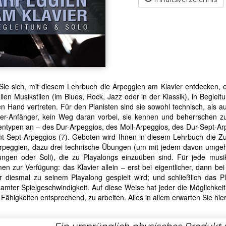
Sie sich, mit diesem Lehrbuch die Arpeggien am Klavier entdecken, 
allen Musikstilen (im Blues, Rock, Jazz oder in der Klassik), in Beglei
en Hand vertreten. Für den Pianisten sind sie sowohl technisch, als 
vier-Anfänger, kein Weg daran vorbei, sie kennen und beherrschen z
entypen an – des Dur-Arpeggios, des Moll-Arpeggios, des Dur-Sept-Ar
t-Sept-Arpeggios (7). Geboten wird Ihnen in diesem Lehrbuch die Z
Arpeggien, dazu drei technische Übungen (um mit jedem davon umge
tungen oder Soli), die zu Playalongs einzuüben sind. Für jede mus
n zur Verfügung: das Klavier allein – erst bei eigentlicher, dann bei
r diesmal zu seinem Playalong gespielt wird; und schließlich das Pl
samter Spielgeschwindigkeit. Auf diese Weise hat jeder die Möglichk
Fähigkeiten entsprechend, zu arbeiten. Alles in allem erwarten Sie hie