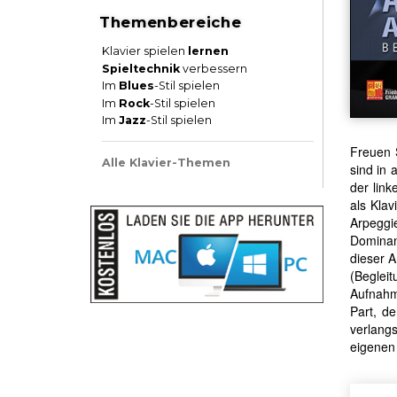
Themenbereiche
Klavier spielen
lernen
Spieltechnik
verbessern
Im
Blues
-Stil spielen
Im
Rock
-Stil spielen
Im
Jazz
-Stil spielen
Freuen 
Alle Klavier-Themen
sind in 
der link
als Kla
Arpeggi
Dominan
dieser 
(Beglei
Aufnahme
Part, de
verlang
eigenen 