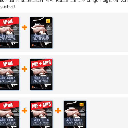
lten damit automatisch 75% Rabatt auf alle übrigen digitalen Ve
genheit!