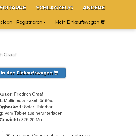
SGITARRE
SCHLAGZEUG
ANDERE
lden | Registrieren
Mein Einkaufswagen
h Graaf
In den Einkaufswagen
Friedrich Graaf
Autor:
Multimedia-Paket für iPad
t:
Sofort lieferbar
ügbarkeit:
Vom Tablet aus herunterladen
g:
375.20 Mo
Gewicht:
In meine Vorauswahlliste aufnehmen