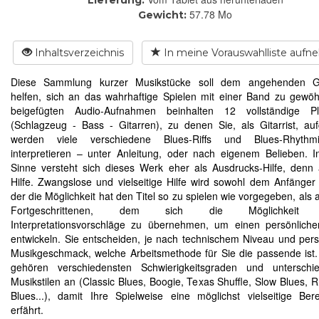
57.78 Mo
Gewicht:
Inhaltsverzeichnis
In meine Vorauswahlliste auf
Diese Sammlung kurzer Musikstücke soll dem angehenden Git
helfen, sich an das wahrhaftige Spielen mit einer Band zu gewö
beigefügten Audio-Aufnahmen beinhalten 12 vollständige Pl
(Schlagzeug - Bass - Gitarren), zu denen Sie, als Gitarrist, auf
werden viele verschiedene Blues-Riffs und Blues-Rhyth
interpretieren – unter Anleitung, oder nach eigenem Belieben. 
Sinne versteht sich dieses Werk eher als Ausdrucks-Hilfe, denn 
Hilfe. Zwangslose und vielseitige Hilfe wird sowohl dem Anfänger
der die Möglichkeit hat den Titel so zu spielen wie vorgegeben, als
Fortgeschrittenen, dem sich die Möglichkeit e
Interpretationsvorschläge zu übernehmen, um einen persönliche
entwickeln. Sie entscheiden, je nach technischem Niveau und per
Musikgeschmack, welche Arbeitsmethode für Sie die passende ist. 
gehören verschiedensten Schwierigkeitsgraden und unterschied
Musikstilen an (Classic Blues, Boogie, Texas Shuffle, Slow Blues, R
Blues...), damit Ihre Spielweise eine möglichst vielseitige Ber
erfährt.