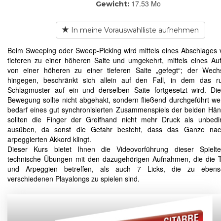
17.53 Mo
Gewicht:
In meine Vorauswahlliste aufnehmen
Beim Sweeping oder Sweep-Picking wird mittels eines Abschlages 
tieferen zu einer höheren Saite und umgekehrt, mittels eines Au
von einer höheren zu einer tieferen Saite „gefegt“; der Wech
hingegen, beschränkt sich allein auf den Fall, in dem das ru
Schlagmuster auf ein und derselben Saite fortgesetzt wird. D
Bewegung sollte nicht abgehakt, sondern fließend durchgeführt w
bedarf eines gut synchronisierten Zusammenspiels der beiden Hä
sollten die Finger der Greifhand nicht mehr Druck als unbedi
ausüben, da sonst die Gefahr besteht, dass das Ganze na
arpeggierten Akkord klingt.
Dieser Kurs bietet Ihnen die Videovorführung dieser Spielte
technische Übungen mit den dazugehörigen Aufnahmen, die die T
und Arpeggien betreffen, als auch 7 Licks, die zu ebens
verschiedenen Playalongs zu spielen sind.