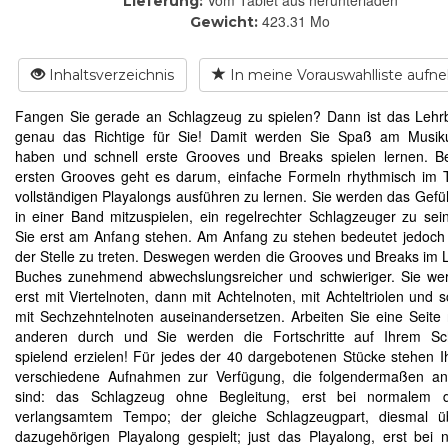
Vom Tablet aus herunterladen
Lieferung:
423.31 Mo
Gewicht:
Inhaltsverzeichnis
In meine Vorauswahlliste auf
Fangen Sie gerade an Schlagzeug zu spielen? Dann ist das Lehr
genau das Richtige für Sie! Damit werden Sie Spaß am Musikun
haben und schnell erste Grooves und Breaks spielen lernen. B
ersten Grooves geht es darum, einfache Formeln rhythmisch im 
vollständigen Playalongs ausführen zu lernen. Sie werden das Gefü
in einer Band mitzuspielen, ein regelrechter Schlagzeuger zu sei
Sie erst am Anfang stehen. Am Anfang zu stehen bedeutet jedoch 
der Stelle zu treten. Deswegen werden die Grooves und Breaks im 
Buches zunehmend abwechslungsreicher und schwieriger. Sie we
erst mit Viertelnoten, dann mit Achtelnoten, mit Achteltriolen und s
mit Sechzehntelnoten auseinandersetzen. Arbeiten Sie eine Seite
anderen durch und Sie werden die Fortschritte auf Ihrem Sc
spielend erzielen! Für jedes der 40 dargebotenen Stücke stehen I
verschiedene Aufnahmen zur Verfügung, die folgendermaßen an
sind: das Schlagzeug ohne Begleitung, erst bei normalem 
verlangsamtem Tempo; der gleiche Schlagzeugpart, diesmal 
dazugehörigen Playalong gespielt; just das Playalong, erst bei