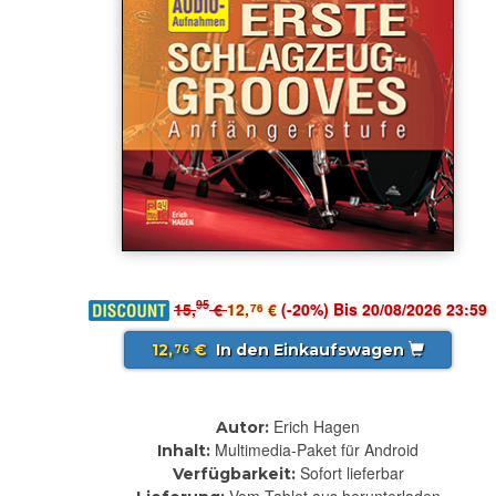
95
15,
€
12,
€
(-20%) Bis 20/08/2026 23:59
76
12,
€
In den Einkaufswagen
76
Erich Hagen
Autor:
Multimedia-Paket für Android
Inhalt:
Sofort lieferbar
Verfügbarkeit: