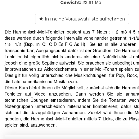
23.61 Mo
Gewicht:
In meine Vorauswahlliste aufnehmen
Die Harmonisch-Moll-Tonleiter besteht aus 7 Noten: 1 2 m3 4 5
diese werden durch folgende Intervalle voneinander getrennt: 1-1/2
1½ -1/2 (Bsp. in C: C-D-Es-F-G-As-H). Sie ist in alle anderen
transponierbar; Ausgangspunkt dafür ist der Grundton. Die Harmoni
Tonleiter ist eigentlich nichts anderes als eine Natürlich-Moll-Tonl
jedoch eine große Septime aufweist. Sie brauchen sie unbedingt um
Improvisationen zu Akkordschemata in einer Moll-Tonart spielen z
Dies gilt für völlig unterschiedliche Musikrichtungen: für Pop, Rock,
die Lateinamerikanische Musik u.v.m.
Dieser Kurs bietet Ihnen die Möglichkeit, zunächst sich die Harmoni
Tonleiter auf Video anzusehen. Dann werden Sie sie anha
technischen Übungen einstudieren, indem Sie die Tonarten wec
Notengruppen unterschiedlich miteinander kombinieren; dafür st
sich auf die dazugehörigen Aufnahmen. Zuletzt wird Ihnen die Mö
geboten, die Harmonisch-Moll-Tonleiter mittels 7 Licks, die zu Play
spielen sind, anzuwenden.