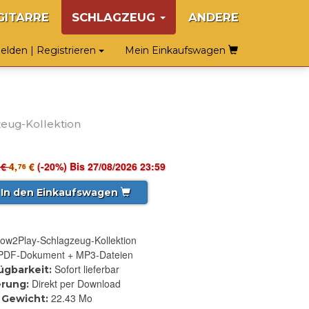
GITARRE
SCHLAGZEUG
ANDERE
lden | Registrieren
Mein Einkaufswagen
eug-Kollektion
€
4,
€
(-20%) Bis 27/08/2026 23:59
76
In den Einkaufswagen
ow2Play-Schlagzeug-Kollektion
PDF-Dokument + MP3-Dateien
Sofort lieferbar
ügbarkeit:
Direkt per Download
erung:
22.43 Mo
Gewicht: