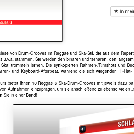
In mei
slese von Drum-Grooves im Reggae und Ska-Stil, die aus dem Reperto
tes u.v.a. stammen. Sie werden den binären und ternären, den langs
ht Ska‘ trommeln lernen. Die synkopierten Rahmen-/Rimshots und Be
arren- und Keyboard-Afterbeat, während die sich wiegenden Hi-Hat
Kurs bietet Ihnen 10 Reggae & Ska-Drum-Grooves mit jeweils dazu pas
von Aufnahmen einzuprägen, um sie anschließend zu ebenso vielen „m
n Sie in einer Band!