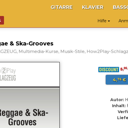
GITARRE
KLAVIER
BASS
Hilfe
Anme
ae & Ska-Grooves
ZEUG, Multimedia-Kurse, Musik-Stile, How2Play-Schlagz
95
5,
4,
€
76
H
Autor:
Inhalt:
Verf
Lief