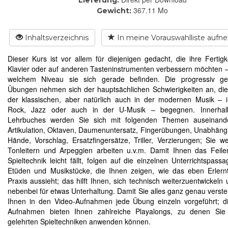
367.11 Mo
Gewicht:
Inhaltsverzeichnis
In meine Vorauswahlliste auf
Dieser Kurs ist vor allem für diejenigen gedacht, die ihre Fertig
Klavier oder auf anderen Tasteninstrumenten verbessern möchten –
welchem Niveau sie sich gerade befinden. Die progressiv gest
Übungen nehmen sich der hauptsächlichen Schwierigkeiten an, die
der klassischen, aber natürlich auch in der modernen Musik – 
Rock, Jazz oder auch in der U-Musik – begegnen. Innerhal
Lehrbuches werden Sie sich mit folgenden Themen auseinande
Artikulation, Oktaven, Daumenuntersatz, Fingerübungen, Unabhängi
Hände, Vorschlag, Ersatzfingersätze, Triller, Verzierungen; Sie w
Tonleitern und Arpeggien arbeiten u.v.m. Damit Ihnen das Feil
Spieltechnik leicht fällt, folgen auf die einzelnen Unterrichtspassa
Etüden und Musikstücke, die Ihnen zeigen, wie das eben Erlern
Praxis aussieht; das hilft Ihnen, sich technisch weiterzuentwickeln 
nebenbei für etwas Unterhaltung. Damit Sie alles ganz genau verste
Ihnen in den Video-Aufnahmen jede Übung einzeln vorgeführt; d
Aufnahmen bieten Ihnen zahlreiche Playalongs, zu denen Sie 
gelehrten Spieltechniken anwenden können.