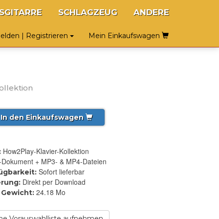
SGITARRE
SCHLAGZEUG
ANDERE
lden | Registrieren
Mein Einkaufswagen
ollektion
In den Einkaufswagen
How2Play-Klavier-Kollektion
:
-Dokument + MP3- & MP4-Dateien
Sofort lieferbar
ügbarkeit:
Direkt per Download
erung:
24.18 Mo
Gewicht:
ne Vorauswahlliste aufnehmen