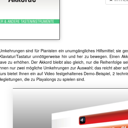
mkehrungen sind für Pianisten ein unumgängliches Hilfsmittel; sie ge
 Klaviatur/Tastatur unnötigerweise hin und her zu bewegen. Einen A
ave zu erhöhen. Der Akkord bleibt also gleich, nur die Reihenfolge s
hnen nur zwei mögliche Umkehrungen zur Auswahl; das reicht aber schon
Kurs bietet Ihnen ein auf Video festgehaltenes Demo-Beispiel, 2 tec
egleitungen, die zu Playalongs zu spielen sind.