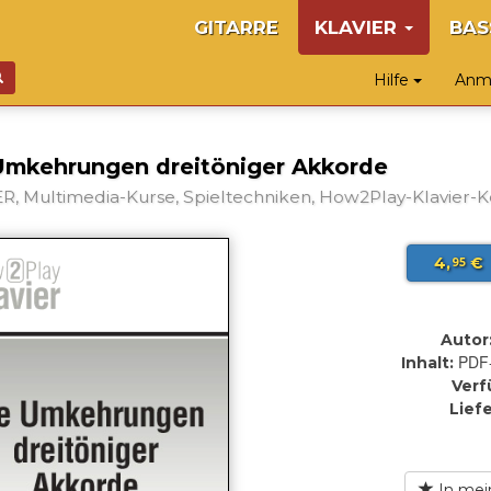
GITARRE
KLAVIER
BAS
Hilfe
Anme
Umkehrungen dreitöniger Akkorde
R, Multimedia-Kurse, Spieltechniken, How2Play-Klavier-K
4,
€
95
Autor
PDF
Inhalt:
Verf
Lief
In mei