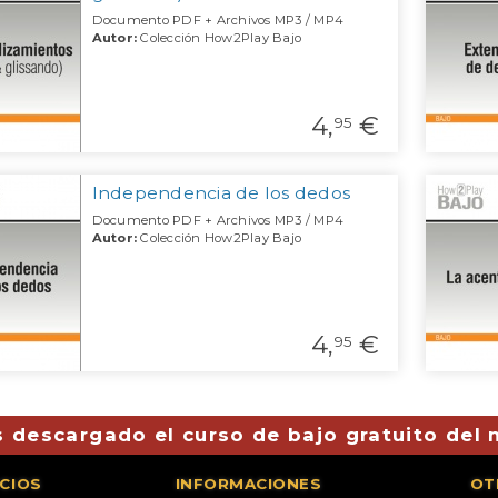
Documento PDF + Archivos MP3 / MP4
Autor:
Colección How2Play Bajo
4,
€
95
Independencia de los dedos
Documento PDF + Archivos MP3 / MP4
Autor:
Colección How2Play Bajo
4,
€
95
 descargado el curso de bajo gratuito del
ICIOS
INFORMACIONES
OT