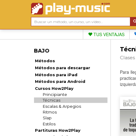
TUS VENTAJAS
Técni
BAJO
Clases 
Métodos
Métodos para descargar
Para ll
Métodos para iPad
practica
Métodos para Android
izquierda
Cursos How2Play
Principiante
Técnicas
Escalas & Arpegios
Ritmos
Slap
Estilos
Partituras How2Play