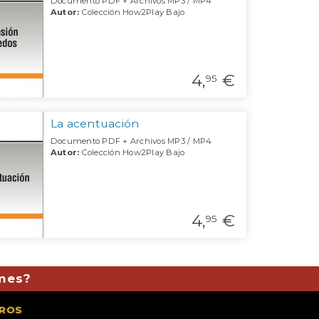
Documento PDF + Archivos MP3 / MP4
Autor:
Colección How2Play Bajo
4,
€
95
La acentuación
Documento PDF + Archivos MP3 / MP4
Autor:
Colección How2Play Bajo
4,
€
95
 mes?
ROS