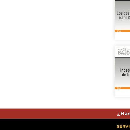
¿Has
SERV