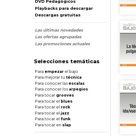
DVD Pedagógicos
Playbacks para descargar
Descargas gratuitas
Las últimas novedades
Las ofertas agrupadas
Las promociones actuales
Selecciones temáticas
Para
empezar
el bajo
Para mejorar tu
técnica
Para conocer las
escalas
Para conocer los
arpegios
Para tocar
grooves
Para tocar el
blues
Para tocar el
rock
Para tocar el
jazz
Para tocar el
funk
Para tocar en
slap