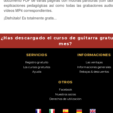
documento PDF de varias páginas con muchas partituras (con tabl
explicaciones pedagógicas así como todas las grabaciones aud
vídeos MP4 correspondientes.
¡Disfrútalo! Es totalmente gratis...
¿Has descargado el curso de guitarra gratu
mes?
SERVICIOS
INFORMACIONES
Registro gratuito
Las ventajas
Los cursos gratuitos
Informaciones generales
Ayuda
Rebajas & descuentos
OTROS
Facebook
Nuestros socios
Derechos de utilización