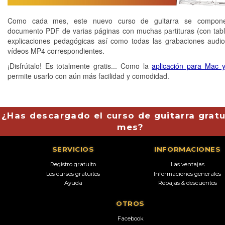
Como cada mes, este nuevo curso de guitarra se compon
documento PDF de varias páginas con muchas partituras (con tabl
explicaciones pedagógicas así como todas las grabaciones aud
vídeos MP4 correspondientes.
¡Disfrútalo! Es totalmente gratis... Como la
aplicación para Mac 
permite usarlo con aún más facilidad y comodidad.
¿Has descargado el curso de guitarra gratu
mes?
SERVICIOS
INFORMACIONES
Registro gratuito
Las ventajas
Los cursos gratuitos
Informaciones generales
Ayuda
Rebajas & descuentos
OTROS
Facebook