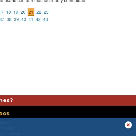
e usarlo con aún más facilidad y comodidad.
17
18
19
20
21
22
23
37
38
39
40
41
42
43
 mes?
ROS
ebook
✕
os socios
!
e utilización