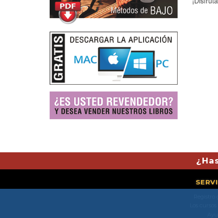
¡Disfrút
¿Has
SERV
Registro 
Los cursos
Ayu