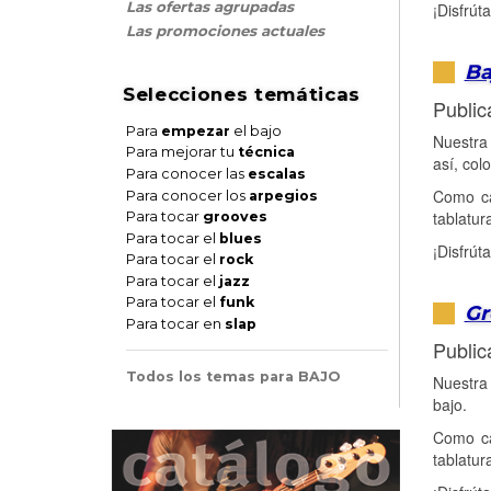
Las ofertas agrupadas
¡Disfrút
Las promociones actuales
Ba
Selecciones temáticas
Public
Para
empezar
el bajo
Nuestra 
Para mejorar tu
técnica
así, col
Para conocer las
escalas
Como ca
Para conocer los
arpegios
tablatur
Para tocar
grooves
Para tocar el
blues
¡Disfrút
Para tocar el
rock
Para tocar el
jazz
Para tocar el
funk
Gr
Para tocar en
slap
Public
Todos los temas para BAJO
Nuestra 
bajo.
Como ca
tablatur