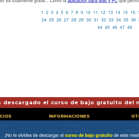
alo! Es totalmente gratis... Como la
aplicación para Mac y PC
que permit
1
2
3
4
5
6
7
8
9
10
11
12
13
14
15
16
24
25
26
27
28
29
30
31
32
33
34
35
36
44
45
46
47
48
 descargado el curso de bajo gratuito del
ICIOS
INFORMACIONES
OT
gratuito
Las ventajas
Fac
 gratuitos
Informaciones generales
Nuestr
¡No te olvides de descargar el
curso de bajo gratuito
de este mes
da
Rebajas & descuentos
Derechos d