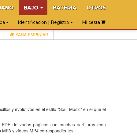
IANO
BAJO
BATERIA
OTROS
uda
Identificación | Registro
Mi cesta
PARA EMPEZAR
illos y evolutivos en el estilo “Soul Music” en el que el
DF de varias páginas con muchas partituras (con
os MP3 y vídeos MP4 correspondientes.