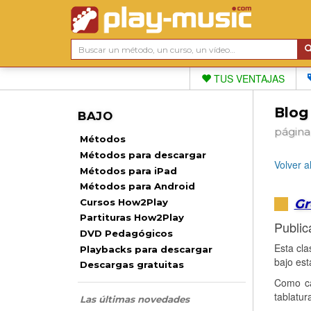
TUS VENTAJAS
Blog
BAJO
página
Métodos
Métodos para descargar
Volver a
Métodos para iPad
Métodos para Android
Gr
Cursos How2Play
Partituras How2Play
Public
DVD Pedagógicos
Esta cla
Playbacks para descargar
bajo est
Descargas gratuitas
Como ca
tablatur
Las últimas novedades