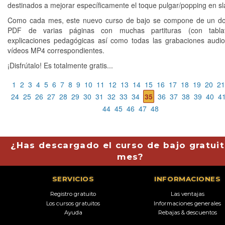
destinados a mejorar específicamente el toque pulgar/popping en sl
Como cada mes, este nuevo curso de bajo se compone de un d
PDF de varias páginas con muchas partituras (con tabla
explicaciones pedagógicas así como todas las grabaciones aud
vídeos MP4 correspondientes.
¡Disfrútalo! Es totalmente gratis...
1
2
3
4
5
6
7
8
9
10
11
12
13
14
15
16
17
18
19
20
21
24
25
26
27
28
29
30
31
32
33
34
35
36
37
38
39
40
4
44
45
46
47
48
¿Has descargado el curso de bajo gratuit
mes?
SERVICIOS
INFORMACIONES
Registro gratuito
Las ventajas
Los cursos gratuitos
Informaciones generales
Ayuda
Rebajas & descuentos