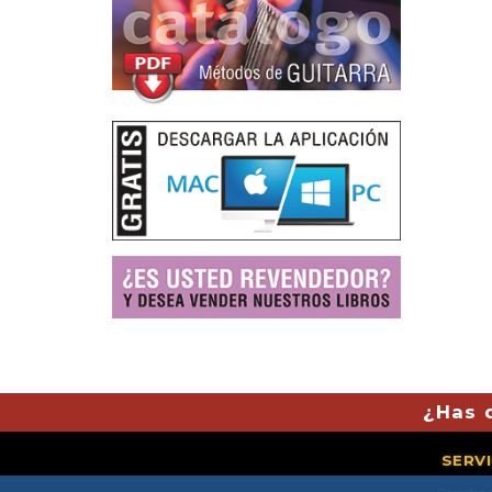
¿Has 
SERV