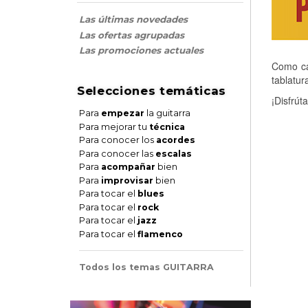
Las últimas novedades
Las ofertas agrupadas
Las promociones actuales
Como ca
tablatur
Selecciones temáticas
¡Disfrúta
Para
empezar
la guitarra
Para mejorar tu
técnica
Para conocer los
acordes
Para conocer las
escalas
Para
acompañar
bien
Para
improvisar
bien
Para tocar el
blues
Para tocar el
rock
Para tocar el
jazz
Para tocar el
flamenco
Todos los temas GUITARRA