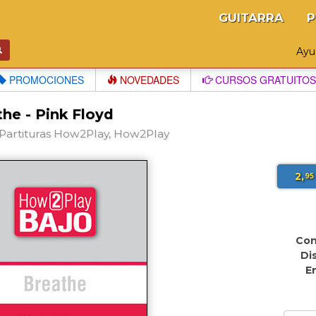
GUITARRA
P
Ay
PROMOCIONES
NOVEDADES
CURSOS GRATUITOS
he - Pink Floyd
Partituras How2Play, How2Play
2,
95
Con
Di
E