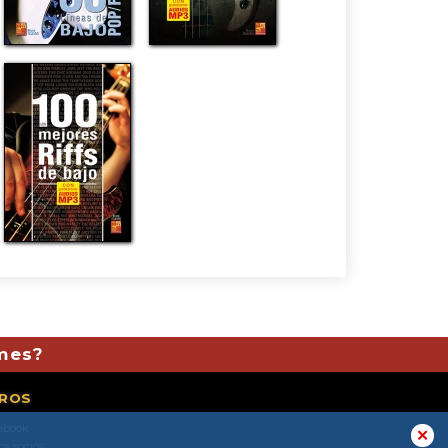
 mes?
ROS
ebook
✕
os socios