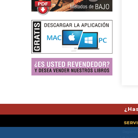
¿Has
SERV
Registro 
Los cursos