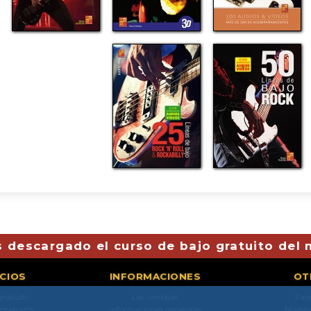
 descargado el curso de bajo gratuito del
ICIOS
INFORMACIONES
OT
gratuito
Las ventajas
Fac
 gratuitos
Informaciones generales
Nuestr