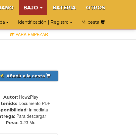
IANO
BAJO
BATERIA
OTROS
uda
Identificación | Registro
Mi cesta
PARA EMPEZAR
€
Añadir a la cesta
How2Play
Autor:
Documento PDF
tenido:
Inmediata
sponibilidad:
Para descargar
ntrega:
0.23 Mo
Peso: