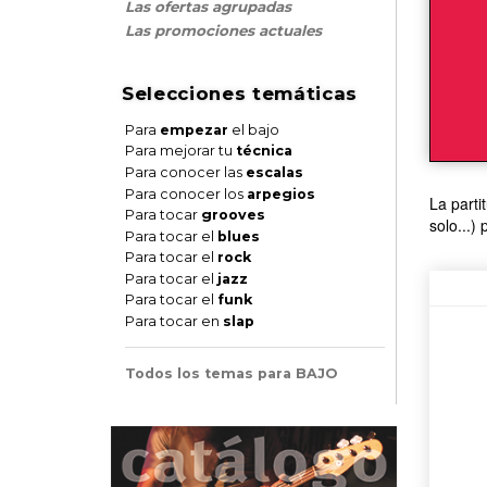
Las ofertas agrupadas
Las promociones actuales
Selecciones temáticas
Para
empezar
el bajo
Para mejorar tu
técnica
Para conocer las
escalas
Para conocer los
arpegios
La parti
Para tocar
grooves
solo...)
Para tocar el
blues
Para tocar el
rock
Para tocar el
jazz
Para tocar el
funk
Para tocar en
slap
Todos los temas para BAJO