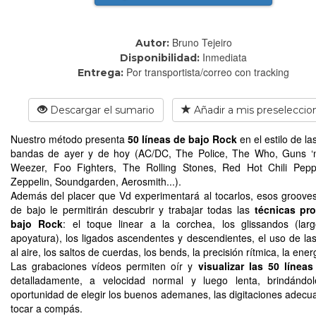
Bruno Tejeiro
Autor:
Inmediata
Disponibilidad:
Por transportista/correo con tracking
Entrega:
Descargar el sumario
Añadir a mis preseleccio
Nuestro método presenta
50 líneas de bajo Rock
en el estilo de l
bandas de ayer y de hoy (AC/DC, The Police, The Who, Guns ‘n
Weezer, Foo Fighters, The Rolling Stones, Red Hot Chili Pepp
Zeppelin, Soundgarden, Aerosmith...).
Además del placer que Vd experimentará al tocarlos, esos grooves
de bajo le permitirán descubrir y trabajar todas las
técnicas pro
bajo Rock
: el toque linear a la corchea, los glissandos (la
apoyatura), los ligados ascendentes y descendientes, el uso de la
al aire, los saltos de cuerdas, los bends, la precisión rítmica, la ene
Las grabaciones vídeos permiten oír y
visualizar las 50 línea
detalladamente, a velocidad normal y luego lenta, brindándol
oportunidad de elegir los buenos ademanes, las digitaciones adecu
tocar a compás.