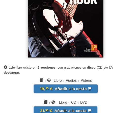
Este libro existe en
2 versiones
: con grabaciones en
disco
(CD y/o D
descargar
.
+
Libro + Audios + Vídeos
19,
€
Añadir a la cesta
95
+
Libro + CD + DVD
21,
€
Añadir a la cesta
95