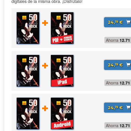
digitales de la misma obra. ¡Disfrútalo!
24,
€
19
Ahorra
12.71
24,
€
19
Ahorra
12.71
24,
€
19
Ahorra
12.71