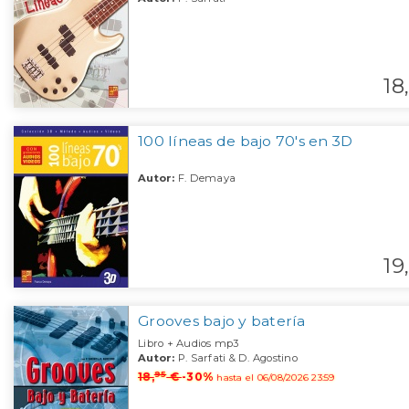
18,
100 líneas de bajo 70's en 3D
Autor:
F. Demaya
19,
Grooves bajo y batería
Libro + Audios mp3
Autor:
P. Sarfati & D. Agostino
95
18,
€
-30%
hasta el 06/08/2026 23:59