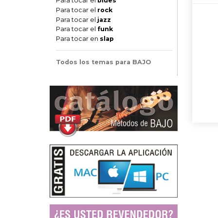
Para tocar el
blues
Para tocar el
rock
Para tocar el
jazz
Para tocar el
funk
Para tocar en
slap
Todos los temas para BAJO