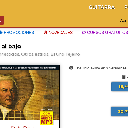
GUITARRA
P
Ay
PROMOCIONES
NOVEDADES
CURSOS GRATUITOS
al bajo
Métodos, Otros estilos, Bruno Tejeiro
Este libro existe en
2 versiones
18,
9
20,
9