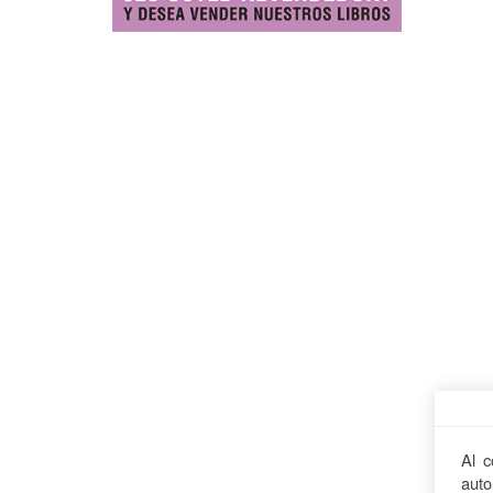
Al c
auto