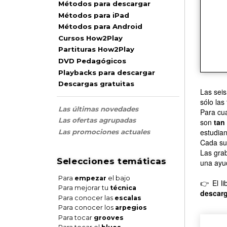
Métodos para descargar
Métodos para iPad
Métodos para Android
Cursos How2Play
Partituras How2Play
DVD Pedagógicos
Playbacks para descargar
Descargas gratuitas
Las sei
sólo las
Las últimas novedades
Para cua
Las ofertas agrupadas
son
tan
estudian
Las promociones actuales
Cada sui
Las gra
Selecciones temáticas
una ayud
Para
empezar
el bajo
👉 El l
Para mejorar tu
técnica
descarg
Para conocer las
escalas
Para conocer los
arpegios
Para tocar
grooves