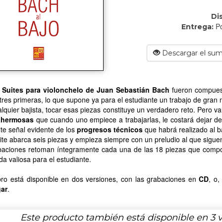
Di
Po
Entrega:
Descargar el sum
s
Suites para violonchelo de Juan Sebastián Bach
fueron compuest
 tres primeras, lo que supone ya para el estudiante un trabajo de gran
lquier bajista, tocar esas piezas constituye un verdadero reto. Pero v
 hermosas
que cuando uno empiece a trabajarlas, le costará dejar de t
te señal evidente de los
progresos técnicos
que habrá realizado al b
te abarca seis piezas y empieza siempre con un preludio al que sigue
baciones retoman íntegramente cada una de las 18 piezas que compo
a valiosa para el estudiante.
ibro está disponible en dos versiones, con las grabaciones en
CD
, o
ar
.
Este producto también está disponible en 3 