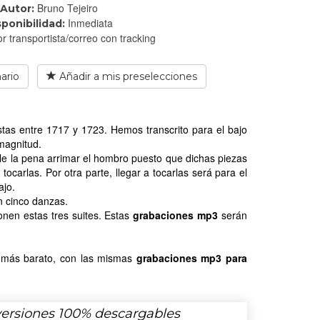
Bruno Tejeiro
Autor:
Inmediata
sponibilidad:
r transportista/correo con tracking
ario
Añadir a mis preselecciones
as entre 1717 y 1723. Hemos transcrito para el bajo
 magnitud.
ale la pena arrimar el hombro puesto que dichas piezas
ocarlas. Por otra parte, llegar a tocarlas será para el
ajo.
n cinco danzas.
nen estas tres suites. Estas
grabaciones mp3
serán
, más barato, con las mismas
grabaciones mp3 para
versiones 100% descargables