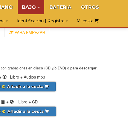
IANO
BAJO
BATERIA
OTROS
uda
Identificación | Registro
Mi cesta
PARA EMPEZAR
: con grabaciones en
disco
(CD y/o DVD) o
para descargar
.
+
Libro + Audios mp3
€
Añadir a la cesta
5
+
Libro + CD
€
Añadir a la cesta
5