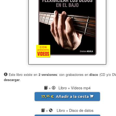
Este libro existe en
2 versiones
: con grabaciones en
disco
(CD y/o D
descargar
.
+
Libro + Vídeos mp4
17,
€
Añadir a la cesta
95
+
Libro + Disco de datos