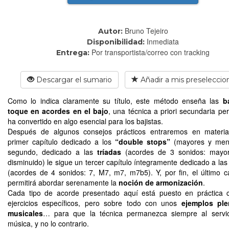
Bruno Tejeiro
Autor:
Inmediata
Disponibilidad:
Por transportista/correo con tracking
Entrega:
Descargar el sumario
Añadir a mis preseleccio
Como lo indica claramente su título, este método enseña las
b
toque en acordes en el bajo
, una técnica a priori secundaria pe
ha convertido en algo esencial para los bajistas.
Después de algunos consejos prácticos entraremos en materi
primer capítulo dedicado a los
“double stops”
(mayores y meno
segundo, dedicado a las
tríadas
(acordes de 3 sonidos: mayor
disminuido) le sigue un tercer capítulo íntegramente dedicado a la
(acordes de 4 sonidos: 7, M7, m7, m7b5). Y, por fin, el último ca
permitirá abordar serenamente la
noción de armonización
.
Cada tipo de acorde presentado aquí está puesto en práctica 
ejercicios específicos, pero sobre todo con unos
ejemplos pl
musicales
… para que la técnica permanezca siempre al servic
música, y no lo contrario.