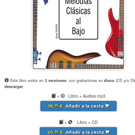
Este libro existe en
2 versiones
: con grabaciones en
disco
(CD y/o D
descargar
.
+
Libro + Audios mp3
18,
€
Añadir a la cesta
95
+
Libro + CD
20,
€
Añadir a la cesta
95