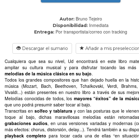
Bruno Tejeiro
Autor:
Inmediata
Disponibilidad:
Por transportista/correo con tracking
Entrega:
Descargar el sumario
Añadir a mis preseleccio
Cualquiera que sea su nivel, Ud encontrará en este libro mate
ampliar su cultura musical y para disfrutar tocando las má
melodías de la música clásica en su bajo
.
Todos los grandes compositores que han dejado huella en la histo
música (Mozart, Bach, Beethoven, Tchaïkovski, Verdi, Brahms,
Vivaldi...) están presentes en nuestro libro a través de sus mejor
Melodías conocidas de todos, los
mayores “éxitos” de la música
que uno podrá presumir saber tocar al bajo.
Transcritas en
solfeo y tablatura
y con las posturas que le vienen
toque al bajo, dichas maravillosas melodías están retomada
grabaciones audios
, en unas versiones variadas y modernas (
más efectos: chorus, distorsión, delay...). Tendrá también a su disp
playback completo
para tocar cada una de ellas “en situación