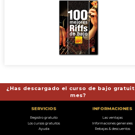
¿Has descargado el curso de bajo gratuit
mes?
SERVICIOS
INFORMACIONES
Registro gratuito
Las ventajas
Los cursos gratuitos
Informaciones generales
Ayuda
Rebajas & descuentos