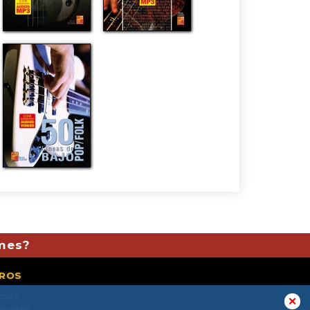
 mes?
ROS
ebook
✕
os socios