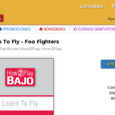
GUITARRA
P
Ay
PROMOCIONES
NOVEDADES
CURSOS GRATUITOS
 To Fly - Foo Fighters
Partituras How2Play, How2Play
2,
95
Con
Di
E