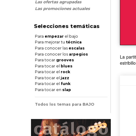
Las ofertas agrupadas
Las promociones actuales
Selecciones temáticas
Para
empezar
el bajo
Para mejorar tu
técnica
Para conocer las
escalas
Para conocer los
arpegios
La parti
Para tocar
grooves
estribill
Para tocar el
blues
Para tocar el
rock
Para tocar el
jazz
Para tocar el
funk
Para tocar en
slap
Todos los temas para BAJO