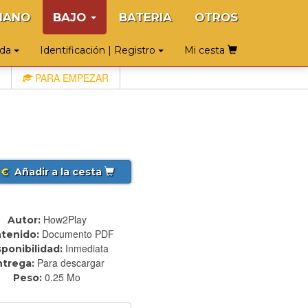
IANO
BAJO
BATERIA
OTROS
uda
Identificación | Registro
Mi cesta
PARA EMPEZAR
€
Añadir a la cesta
How2Play
Autor:
Documento PDF
tenido:
Inmediata
sponibilidad:
Para descargar
ntrega:
0.25 Mo
Peso: