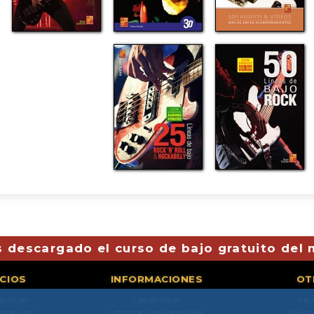
 descargado el curso de bajo gratuito del
ICIOS
INFORMACIONES
OT
gratuito
Las ventajas
Fac
 gratuitos
Informaciones generales
Nuestr