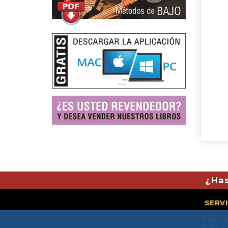
¿Has
SERV
Registro 
Los cursos