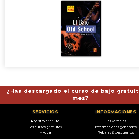
¿Has descargado el curso de bajo gratuit
mes?
SERVICIOS
INFORMACIONES
Registro gratuito
Las ventajas
Los cursos gratuitos
Informaciones generales
Ayuda
Rebajas & descuentos