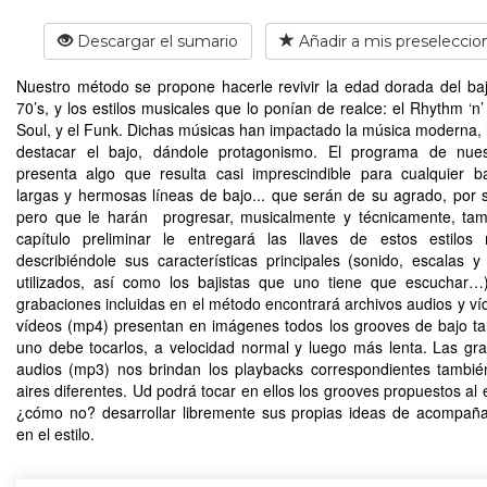
Descargar el sumario
Añadir a mis preseleccio
Nuestro método se propone hacerle revivir la edad dorada del baj
70’s, y los estilos musicales que lo ponían de realce: el Rhythm ‘n’
Soul, y el Funk. Dichas músicas han impactado la música moderna,
destacar el bajo, dándole protagonismo. El programa de nuest
presenta algo que resulta casi imprescindible para cualquier ba
largas y hermosas líneas de bajo... que serán de su agrado, por 
pero que le harán progresar, musicalmente y técnicamente, ta
capítulo preliminar le entregará las llaves de estos estilos
describiéndole sus características principales (sonido, escalas y
utilizados, así como los bajistas que uno tiene que escuchar…
grabaciones incluidas en el método encontrará archivos audios y ví
vídeos (mp4) presentan en imágenes todos los grooves de bajo t
uno debe tocarlos, a velocidad normal y luego más lenta. Las gr
audios (mp3) nos brindan los playbacks correspondientes tambi
aires diferentes. Ud podrá tocar en ellos los grooves propuestos al 
¿cómo no? desarrollar libremente sus propias ideas de acompaña
en el estilo.