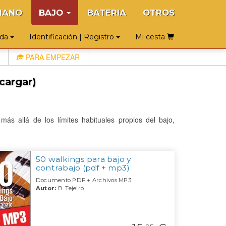
IANO
BAJO
BATERIA
OTROS
uda
Identificación | Registro
Mi cesta
PARA EMPEZAR
scargar)
ás allá de los límites habituales propios del bajo,
50 walkings para bajo y
contrabajo (pdf + mp3)
Documento PDF + Archivos MP3
Autor:
B. Tejeiro