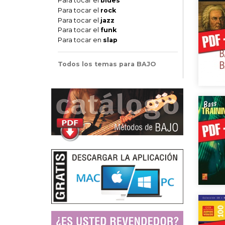
Para tocar el
blues
Para tocar el
rock
Para tocar el
jazz
Para tocar el
funk
Para tocar en
slap
Todos los temas para BAJO