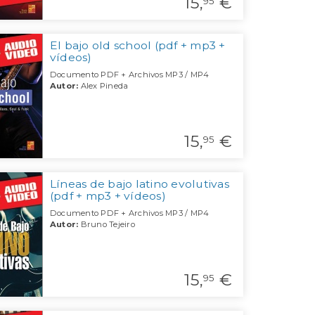
15,
€
95
El bajo old school (pdf + mp3 +
vídeos)
Documento PDF + Archivos MP3 / MP4
Autor:
Alex Pineda
15,
€
95
Líneas de bajo latino evolutivas
(pdf + mp3 + vídeos)
Documento PDF + Archivos MP3 / MP4
Autor:
Bruno Tejeiro
15,
€
95