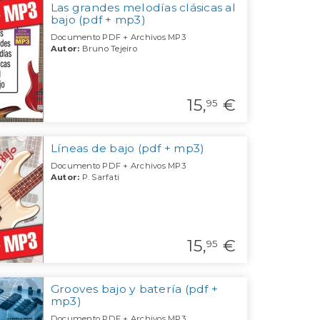
Las grandes melodías clásicas al
bajo (pdf + mp3)
Documento PDF + Archivos MP3
Autor:
Bruno Tejeiro
15,
€
95
Líneas de bajo (pdf + mp3)
Documento PDF + Archivos MP3
Autor:
P. Sarfati
15,
€
95
Grooves bajo y batería (pdf +
mp3)
Documento PDF + Archivos MP3