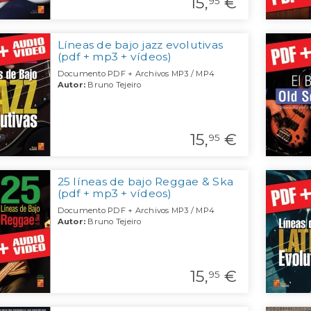
15,
€
95
Líneas de bajo jazz evolutivas
(pdf + mp3 + vídeos)
Documento PDF + Archivos MP3 / MP4
Autor:
Bruno Tejeiro
15,
€
95
25 líneas de bajo Reggae & Ska
(pdf + mp3 + vídeos)
Documento PDF + Archivos MP3 / MP4
Autor:
Bruno Tejeiro
15,
€
95