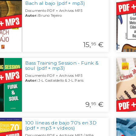
Bach al bajo (pdf + mp3)
Documento PDF + Archivos MP3
Autor:
Bruno Tejeiro
15,
€
95
Bass Training Session - Funk &
soul (pdf + mp3)
Documento PDF + Archivos MP3
Autor:
J-L. Gastaldello & J-L. Paris
9,
€
95
100 líneas de bajo 70's en 3D
(pdf + mp3 + vídeos)
Documento PDF + Archivos MP3 / MP4