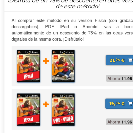
¡Disfruta de un
75%
de descuento en otras vers
de este método!
Al comprar este método en su versión Física (con grabac
descargables), PDF, iPad o Android, vas a benefi
automáticamente de un descuento de 75% en las otras vers
digitales de la misma obra. ¡Disfrútalo!
21,
€
94
Ahorra
11.96
19,
€
94
Ahorra
11.96