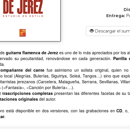
Di
Po
Entrega:
Descargar el sum
o de
guitarra flamenca de Jerez
es uno de lo más apreciados por los af
ervado su peculiaridad, renovándose en cada generación.
Parrilla
da.
compañante del cante
fue asimismo un solista original, quien no
io local (Alegrías, Bulerías, Siguiriya, Soleá, Tangos…) sino que ex
itarristas jerezanos (Carcelera, Malagueña, Serrana, Sevillanas, Vil
s («Fantasía», «Canción por Bulería»…).
z trascripciones completas
presentan las diferentes facetas de su t
etaciones originales
del autor.
ibro está disponible en dos versiones, con las grabaciones en
CD
, o
ar
.