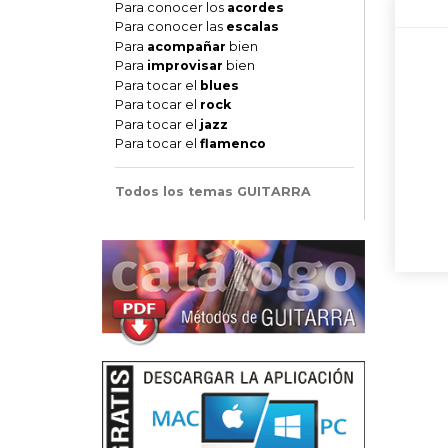
Para conocer los
acordes
Para conocer las
escalas
Para
acompañar
bien
Para
improvisar
bien
Para tocar el
blues
Para tocar el
rock
Para tocar el
jazz
Para tocar el
flamenco
Todos los temas GUITARRA