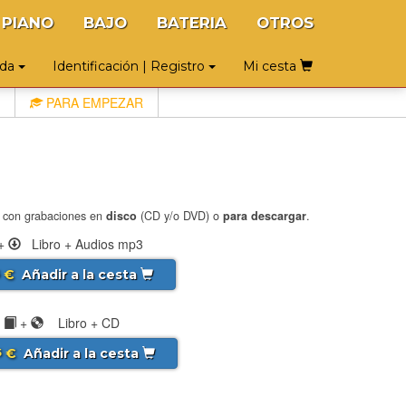
PIANO
BAJO
BATERIA
OTROS
uda
Identificación | Registro
Mi cesta
PARA EMPEZAR
: con grabaciones en
disco
(CD y/o DVD) o
para descargar
.
+
Libro + Audios mp3
€
Añadir a la cesta
5
+
Libro + CD
€
Añadir a la cesta
5