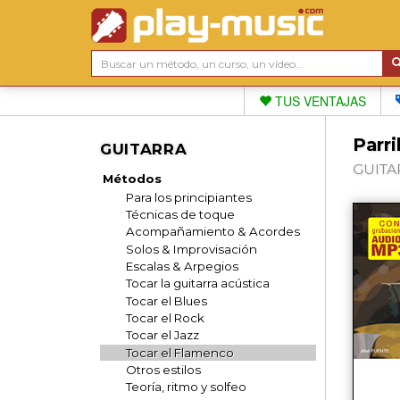
TUS VENTAJAS
Parri
GUITARRA
GUITAR
Métodos
Para los principiantes
Técnicas de toque
Acompañamiento & Acordes
Solos & Improvisación
Escalas & Arpegios
Tocar la guitarra acústica
Tocar el Blues
Tocar el Rock
Tocar el Jazz
Tocar el Flamenco
Otros estilos
Teoría, ritmo y solfeo