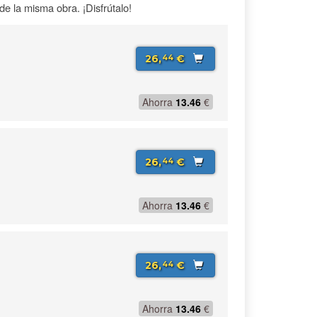
e la misma obra. ¡Disfrútalo!
26,
€
44
Ahorra
13.46
€
26,
€
44
Ahorra
13.46
€
26,
€
44
Ahorra
13.46
€