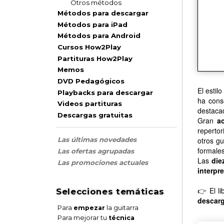
Otros métodos
Métodos para descargar
Métodos para iPad
Métodos para Android
Cursos How2Play
Partituras How2Play
Memos
DVD Pedagógicos
El estil
Playbacks para descargar
ha cons
Videos partituras
destaca
Descargas gratuitas
Gran
a
repertor
otros gu
Las últimas novedades
formale
Las ofertas agrupadas
Las
die
Las promociones actuales
interpr
👉 El l
Selecciones temáticas
descarg
Para
empezar
la guitarra
Para mejorar tu
técnica