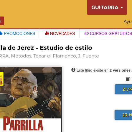
GUITARRA
Ay
PROMOCIONES
NOVEDADES
CURSOS GRATUITOS
lla de Jerez - Estudio de estilo
RA, Métodos, Tocar el Flamenco, J. Fuente
Este libro existe en
2 versiones
21,
9
23,
9