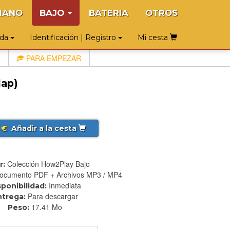
IANO
BAJO
BATERIA
OTROS
uda
Identificación | Registro
Mi cesta
PARA EMPEZAR
lap)
€
Añadir a la cesta
Colección How2Play Bajo
r:
ocumento PDF + Archivos MP3 / MP4
Inmediata
sponibilidad:
Para descargar
ntrega:
17.41 Mo
Peso: