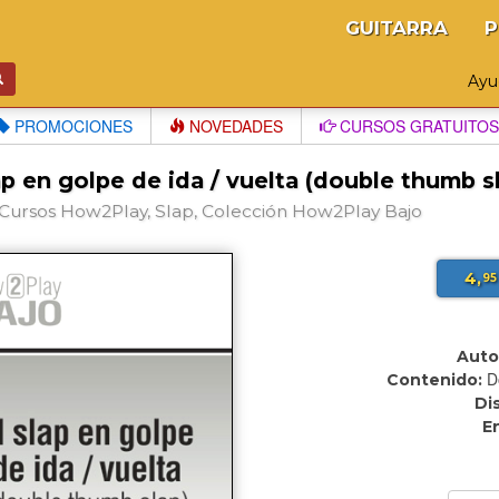
GUITARRA
P
Ay
PROMOCIONES
NOVEDADES
CURSOS GRATUITOS
ap en golpe de ida / vuelta (double thumb s
Cursos How2Play, Slap, Colección How2Play Bajo
4,
95
Auto
D
Contenido:
Di
E