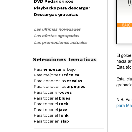
DVD Pedagógicos
Playbacks para descargar
Descargas gratuitas
Las últimas novedades
Las ofertas agrupadas
Las promociones actuales
El golpe
Selecciones temáticas
hacia ar
Esta téc
Para
empezar
el bajo
Para mejorar tu
técnica
Esta cl
Para conocer las
escalas
grabacio
Para conocer los
arpegios
Para tocar
grooves
Para tocar el
blues
N.B. Par
Para tocar el
rock
para Ma
Para tocar el
jazz
Para tocar el
funk
Para tocar en
slap