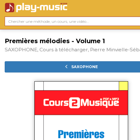
Premières mélodies - Volume 1
SAXOPHONE, Cours à télécharger, Pierre Minvielle-Séba
SAXOPHONE