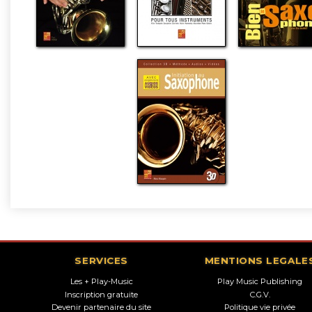
SERVICES
MENTIONS LEGALE
Les + Play-Music
Play Music Publishing
Inscription gratuite
C.G.V.
Devenir partenaire du site
Politique vie privée