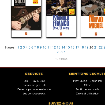
Pages :
1
2
3
4
5
6
7
8
9
10
11
12
13
14
15
16
17
18
19
20
21
22
26
27
52.28ms
SERVICES
MENTIONS LEGALE
Les + Play-Music
Play Music Publishing
Inscription gratuite
C.G.V.
Devenir partenaire du site
Politique vie privée
Les bons cadeaux
Droits d'utilisation
SUIVEZ-NOUS