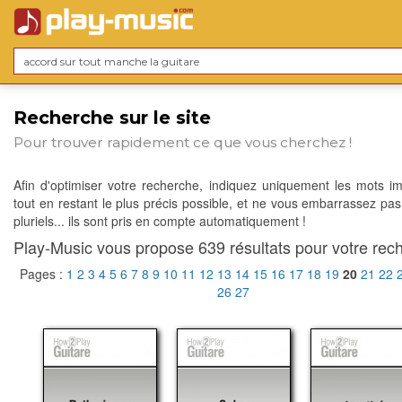
Recherche sur le site
Pour trouver rapidement ce que vous cherchez !
Afin d'optimiser votre recherche, indiquez uniquement les mots im
tout en restant le plus précis possible, et ne vous embarrassez pas
pluriels... ils sont pris en compte automatiquement !
Play-Music vous propose 639 résultats pour votre rech
Pages :
1
2
3
4
5
6
7
8
9
10
11
12
13
14
15
16
17
18
19
20
21
22
26
27