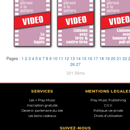
Pages :
1
2
3
4
5
6
7
8
9
10
11
12
13
14
15
16
17
18
19
20
21
22
26
27
321.56ms
SERVICES
MENTIONS LEGALE
Les + Play-Music
Play Music Publishing
Inscription gratuite
C.G.V.
Devenir partenaire du site
Politique vie privée
Les bons cadeaux
Droits d'utilisation
SUIVEZ-NOUS