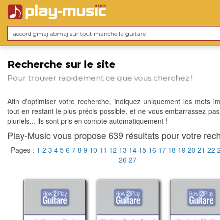
Recherche sur le site
Pour trouver rapidement ce que vous cherchez !
Afin d'optimiser votre recherche, indiquez uniquement les mots im
tout en restant le plus précis possible, et ne vous embarrassez pas
pluriels... ils sont pris en compte automatiquement !
Play-Music vous propose 639 résultats pour votre rech
Pages :
1
2
3
4
5
6
7
8
9
10
11
12
13
14
15
16
17
18
19
20
21
22
26
27