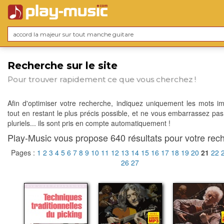
Recherche sur le site
Pour trouver rapidement ce que vous cherchez !
Afin d'optimiser votre recherche, indiquez uniquement les mots im
tout en restant le plus précis possible, et ne vous embarrassez pas
pluriels... ils sont pris en compte automatiquement !
Play-Music vous propose 640 résultats pour votre rech
Pages :
1
2
3
4
5
6
7
8
9
10
11
12
13
14
15
16
17
18
19
20
21
22
26
27