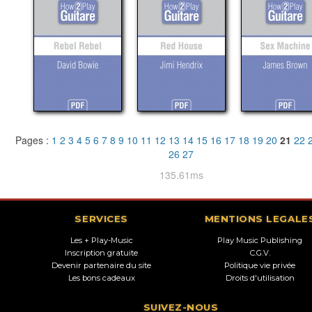
Pages :
1
2
3
4
5
6
7
8
9
10
11
12
13
14
15
16
17
18
19
20
21
22
26
27
135.61ms
SERVICES
MENTIONS LEGALE
Les + Play-Music
Play Music Publishing
Inscription gratuite
C.G.V.
Devenir partenaire du site
Politique vie privée
Les bons cadeaux
Droits d'utilisation
SUIVEZ-NOUS