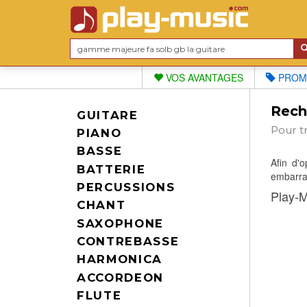
VOS AVANTAGES
PROM
Reche
GUITARE
Pour t
PIANO
BASSE
Afin d'
BATTERIE
embarras
PERCUSSIONS
Play-M
CHANT
SAXOPHONE
CONTREBASSE
HARMONICA
ACCORDEON
FLUTE