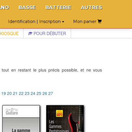
ANO
BASSE
BATTERIE
AUTRES
Identification | Inscription
Mon panier
KIOSQUE
POUR DÉBUTER
 tout en restant le plus précis possible, et ne vous
8
19
20
21
22
23
24
25
26
27