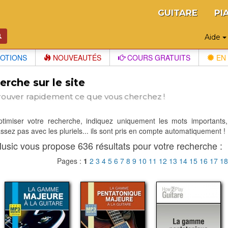
GUITARE
PI
Aide
OTIONS
NOUVEAUTÉS
COURS GRATUITS
EN 
rche sur le site
rouver rapidement ce que vous cherchez !
optimiser votre recherche, indiquez uniquement les mots importants,
sez pas avec les pluriels... ils sont pris en compte automatiquement !
usic vous propose 636 résultats pour votre recherche :
Pages :
1
2
3
4
5
6
7
8
9
10
11
12
13
14
15
16
17
1