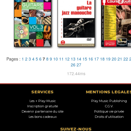
Pages :
1
2
3
4
5
6
7
8
9
10
11
12
13
14
15
16
17
18
19
20
21
22
26
27
172.44ms
SERVICES
MENTIONS LEGALE
Les + Play-Music
Play Music Publishing
Inscription gratuite
C.G.V.
Devenir partenaire du site
Politique vie privée
Les bons cadeaux
Droits d'utilisation
SUIVEZ-NOUS