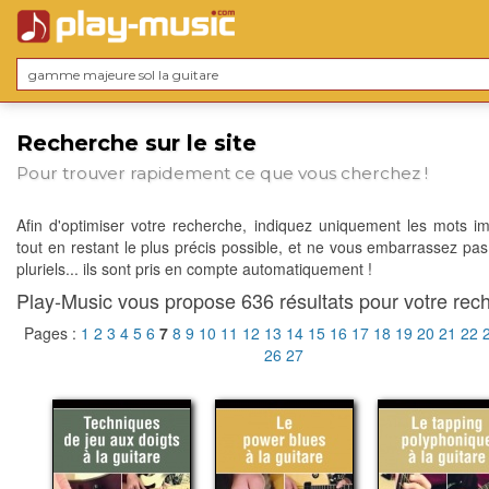
Recherche sur le site
Pour trouver rapidement ce que vous cherchez !
Afin d'optimiser votre recherche, indiquez uniquement les mots im
tout en restant le plus précis possible, et ne vous embarrassez pas
pluriels... ils sont pris en compte automatiquement !
Play-Music vous propose 636 résultats pour votre rech
Pages :
1
2
3
4
5
6
7
8
9
10
11
12
13
14
15
16
17
18
19
20
21
22
26
27