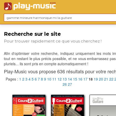
Recherche sur le site
Pour trouver rapidement ce que vous cherchez !
Afin d'optimiser votre recherche, indiquez uniquement les mots im
tout en restant le plus précis possible, et ne vous embarrassez pas
pluriels... ils sont pris en compte automatiquement !
Play-Music vous propose 636 résultats pour votre rech
Pages :
1
2
3
4
5
6
7
8
9
10
11
12
13
14
15
16
17
18
19
20
21
22
26
27