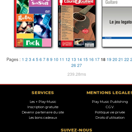
Pages :
1
2
3
4
5
6
7
8
9
10
11
12
13
14
15
16
17
18
19
20
21
22
26
27
239.28ms
SERVICES
MENTIONS LEGALE
Les + Play-Music
Play Music Publishing
Inscription gratuite
C.G.V.
Devenir partenaire du site
Politique vie privée
Les bons cadeaux
Droits d'utilisation
SUIVEZ-NOUS