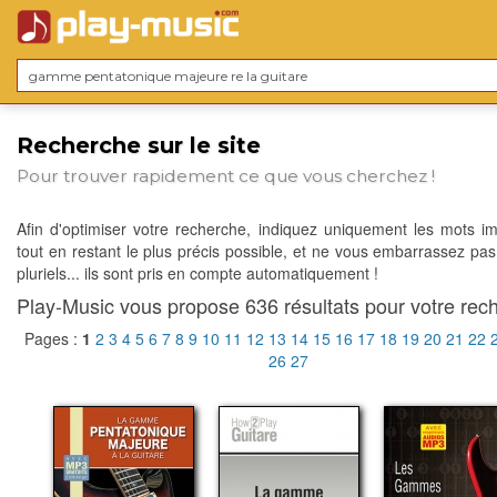
Recherche sur le site
Pour trouver rapidement ce que vous cherchez !
Afin d'optimiser votre recherche, indiquez uniquement les mots im
tout en restant le plus précis possible, et ne vous embarrassez pas
pluriels... ils sont pris en compte automatiquement !
Play-Music vous propose 636 résultats pour votre rech
Pages :
1
2
3
4
5
6
7
8
9
10
11
12
13
14
15
16
17
18
19
20
21
22
26
27