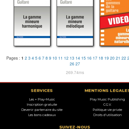
Pages :
1
2
3
4
5
6
7
8
9
10
11
12
13
14
15
16
17
18
19
20
21
22
26
27
269.74ms
SERVICES
MENTIONS LEGALE
Les + Play-Music
Play Music Publishing
Inscription gratuite
C.G.V.
Devenir partenaire du site
Politique vie privée
Les bons cadeaux
Droits d'utilisation
SUIVEZ-NOUS