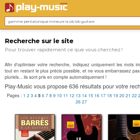
Recherche sur le site
Pour trouver rapidement ce que vous cherchez !
Afin d'optimiser votre recherche, indiquez uniquement les mots im
tout en restant le plus précis possible, et ne vous embarrassez pas
pluriels... ils sont pris en compte automatiquement !
Play-Music vous propose 636 résultats pour votre rech
Pages :
1
2
3
4
5
6
7
8
9
10
11
12
13
14
15
16
17
18
19
20
21
22
26
27