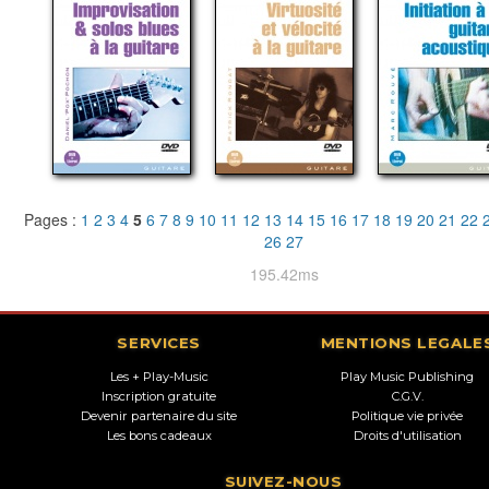
Pages :
1
2
3
4
5
6
7
8
9
10
11
12
13
14
15
16
17
18
19
20
21
22
26
27
195.42ms
SERVICES
MENTIONS LEGALE
Les + Play-Music
Play Music Publishing
Inscription gratuite
C.G.V.
Devenir partenaire du site
Politique vie privée
Les bons cadeaux
Droits d'utilisation
SUIVEZ-NOUS