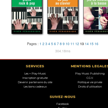
Pages :
1
2
3
4
5
6
7
8
9
10
11
12
13
14
15
16
304.18ms
SERVICES
MENTIONS LEGALE
Les + Play-Music
Play Music Publishing
Inscription gratuite
C.G.V.
Devenir partenaire du site
Politique vie privée
Les bons cadeaux
Droits d'utilisation
SUIVEZ-NOUS
Facebook