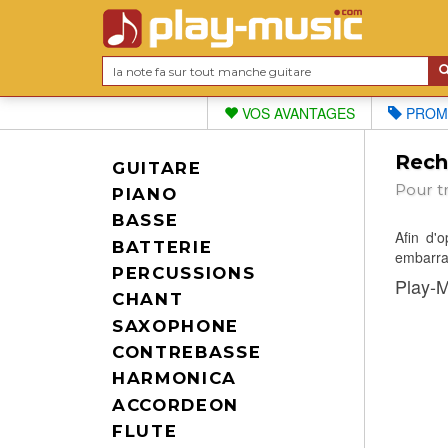
VOS AVANTAGES
PROM
Reche
GUITARE
Pour t
PIANO
BASSE
Afin d'
BATTERIE
embarras
PERCUSSIONS
Play-M
CHANT
SAXOPHONE
CONTREBASSE
HARMONICA
ACCORDEON
FLUTE