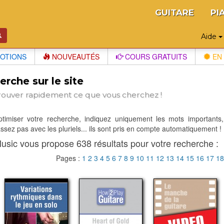
GUITARE
PI
Aide
OTIONS
NOUVEAUTÉS
COURS GRATUITS
EN 
rche sur le site
rouver rapidement ce que vous cherchez !
optimiser votre recherche, indiquez uniquement les mots importants,
sez pas avec les pluriels... ils sont pris en compte automatiquement !
usic vous propose 638 résultats pour votre recherche :
Pages :
1
2
3
4
5
6
7
8
9
10
11
12
13
14
15
16
17
1